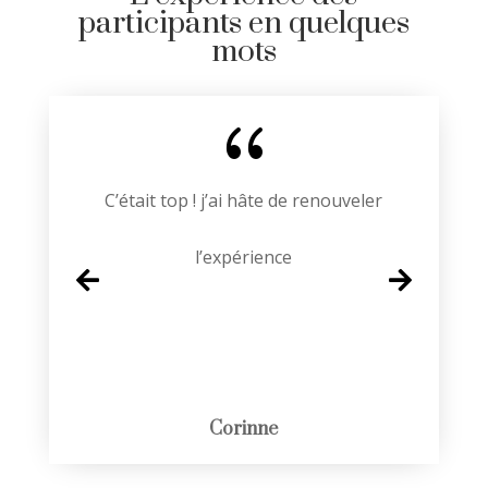
participants en quelques
mots
{
On a passé une super soirée, à refaire
sans hésiter !
Deborah