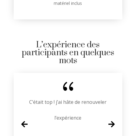
matériel inclus
L’expérience des
participants en quelques
mots
{
On a passé une super soirée, à refaire
sans hésiter !